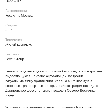
2022
–​​​​​​​
н.в.
Расположение
Россия, г. Москва
Стадия
АГР
Типология
Жилой комплекс
Заказчик
Level Group
Главной задачей в данном проекте было создать контрастно
выделяющуюся на фоне окружающей застройки
визуальную точку притяжения, хорошо считываемую с
основных транспортных артерий района: рядом находится
Дмитровское шоссе, а также проходит Северо-Восточная
хорда.
Угловое расположение участка на повороте Ильменского